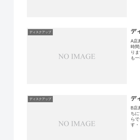
ディ
ディスクアップ
A店
時間
りま
も一
ディ
ディスクアップ
B店
ちに
らで
す・