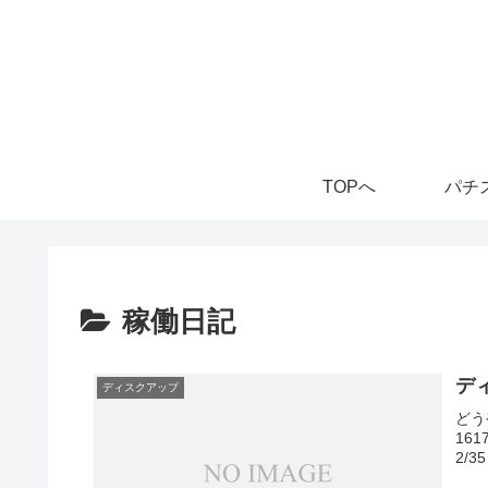
TOPへ
稼働日記
ディ
ディスクアップ
どう
161
2/3