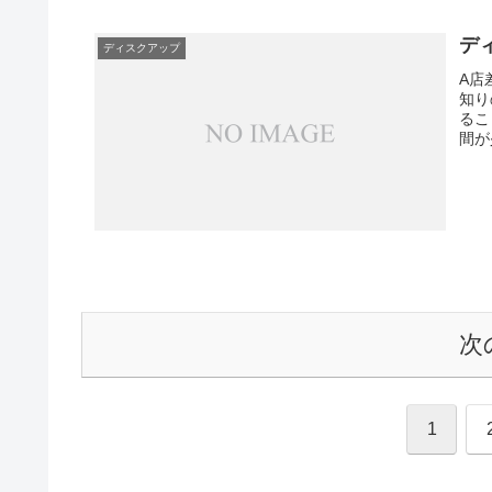
ディ
ディスクアップ
A店
知り
るこ
間が
次
1