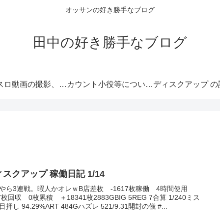
オッサンの好き勝手なブログ
田中の好き勝手なブログ
パチスロ動画の撮影、店舗内収録～YouTubeアップロードまでに必要なもの
カウント小役等について #ディスクアップ 設定判別
スクアップ 稼働日記 1/14
やら3連戦。暇人かオレｗB店差枚 -1617枚稼働 4時間使用
7枚回収 0枚累積 ＋18341枚2883GBIG 5REG 7合算 1/240ミス
5目押し 94.29%ART 484Gハズレ 521/9.31開封の儀 #...