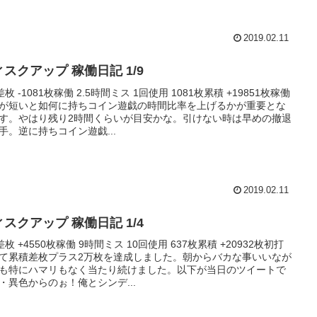
2019.02.11
スクアップ 稼働日記 1/9
差枚 -1081枚稼働 2.5時間ミス 1回使用 1081枚累積 +19851枚稼働
が短いと如何に持ちコイン遊戯の時間比率を上げるかが重要とな
す。やはり残り2時間くらいが目安かな。引けない時は早めの撤退
手。逆に持ちコイン遊戯...
2019.02.11
スクアップ 稼働日記 1/4
差枚 +4550枚稼働 9時間ミス 10回使用 637枚累積 +20932枚初打
て累積差枚プラス2万枚を達成しました。朝からバカな事いいなが
も特にハマリもなく当たり続けました。以下が当日のツイートで
・異色からのぉ！俺とシンデ...