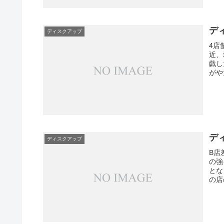
ディ
ディスクアップ
4店
近、
戯し
がや
ディ
ディスクアップ
B店
の強
とな
の店