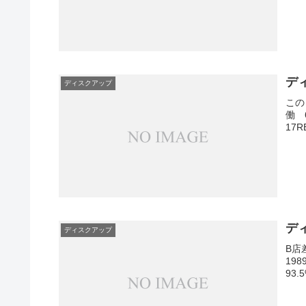
ディ
ディスクアップ
この
働 
17R
ディ
ディスクアップ
B店
198
93.