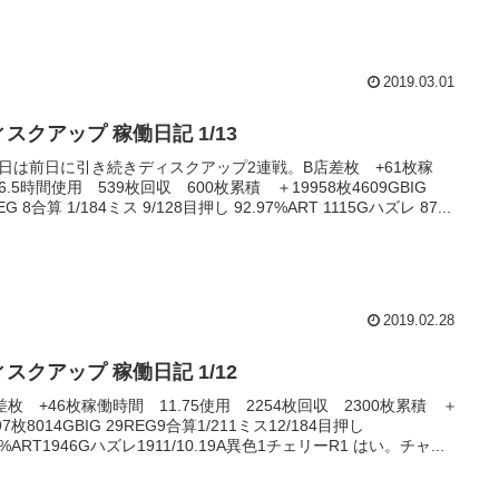
2019.03.01
スクアップ 稼働日記 1/13
日は前日に引き続きディスクアップ2連戦。B店差枚 +61枚稼
6.5時間使用 539枚回収 600枚累積 ＋19958枚4609GBIG
EG 8合算 1/184ミス 9/128目押し 92.97%ART 1115Gハズレ 87...
2019.02.28
スクアップ 稼働日記 1/12
差枚 +46枚稼働時間 11.75使用 2254枚回収 2300枚累積 ＋
97枚8014GBIG 29REG9合算1/211ミス12/184目押し
5%ART1946Gハズレ1911/10.19A異色1チェリーR1 はい。チャ...