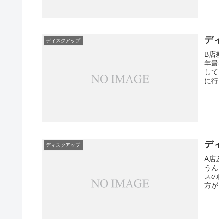
ディ
ディスクアップ
B店
年最
して
に行
ディ
ディスクアップ
A店
うん
スの
方が