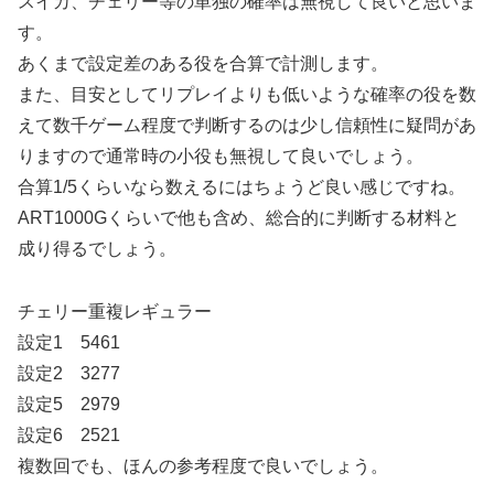
スイカ、チェリー等の単独の確率は無視して良いと思いま
す。
あくまで設定差のある役を合算で計測します。
また、目安としてリプレイよりも低いような確率の役を数
えて数千ゲーム程度で判断するのは少し信頼性に疑問があ
りますので通常時の小役も無視して良いでしょう。
合算1/5くらいなら数えるにはちょうど良い感じですね。
ART1000Gくらいで他も含め、総合的に判断する材料と
成り得るでしょう。
チェリー重複レギュラー
設定1 5461
設定2 3277
設定5 2979
設定6 2521
複数回でも、ほんの参考程度で良いでしょう。