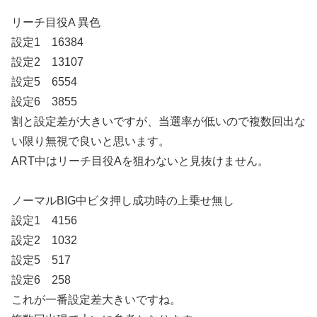
リーチ目役A 異色
設定1 16384
設定2 13107
設定5 6554
設定6 3855
割と設定差が大きいですが、当選率が低いので複数回出な
い限り無視で良いと思います。
ART中はリーチ目役Aを狙わないと見抜けません。
ノーマルBIG中ビタ押し成功時の上乗せ無し
設定1 4156
設定2 1032
設定5 517
設定6 258
これが一番設定差大きいですね。